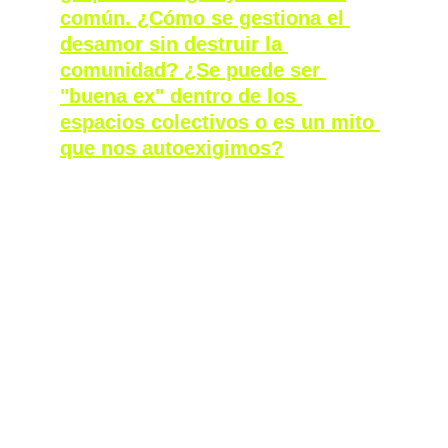
común. ¿Cómo se gestiona el 
desamor sin destruir la 
comunidad? ¿Se puede ser 
"buena ex" dentro de los 
espacios colectivos o es un mito 
que nos autoexigimos?
En referencia a los espacios colectivos, en 
muchos de los espacios les/bi/anos que yo 
habito eso se gestiona como se puede, a 
veces no de forma ideal, pero se gestiona, y 
eso dice mucho de cómo los construimos. 
Creo que, en parte a causa de los pocos 
espacios queer que existen en los que los 
hombres cis no estén en el centro, hemos 
terminado asumiendo que tenemos que 
luchar por cada pequeña parcelita que 
ocupamos, cueste lo que cueste. Eso se 
traduce en que muchas veces nos 