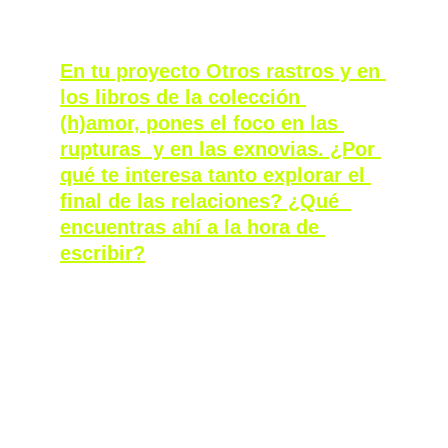
previo.
En tu proyecto Otros rastros y en 
los libros de la colección 
(h)amor, pones el foco en las 
rupturas  y en las exnovias. ¿Por 
qué te interesa tanto explorar el 
final de las relaciones? ¿Qué  
encuentras ahí a la hora de 
escribir?
En lo personal, busco más que encuentro. 
Busco relatos que me representen más que 
los que ya existen. Se ha hablado mucho de 
cómo se construye el amor romántico, se han 
politizado mucho los afectos, pero siempre 
me he sentido muy poco representada por la 
lectura general que se hace de los 
desafectos. Siento que todavía hay un arraigo 