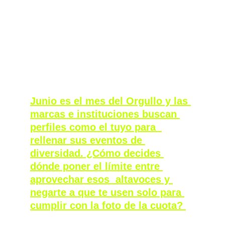
también se haga preguntas sobre su propio 
género. Para mí, educar así pasa de ser algo 
agotador a algo gratificante y 
verdaderamente transformador.  
Junio es el mes del Orgullo y las 
marcas e instituciones buscan 
perfiles como el tuyo para  
rellenar sus eventos de 
diversidad. ¿Cómo decides 
dónde poner el límite entre 
aprovechar esos  altavoces y 
negarte a que te usen solo para 
cumplir con la foto de la cuota? 
Debe de ser por mi insistencia en vincular la 