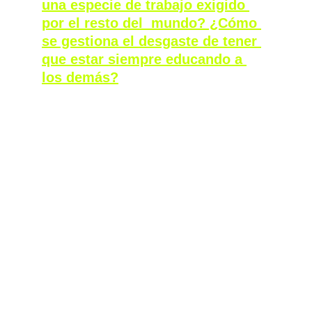
una especie de trabajo exigido 
por el resto del  mundo? ¿Cómo 
se gestiona el desgaste de tener 
que estar siempre educando a 
los demás?
Cuando hago esa coña es porque, para mí, el 
género siempre implica un trabajo. También 
antes de transitar. El otro día paseaba por la 
calle y me encontré con una peluquería 
masculina que se llamaba “MACHO”, y me 
compadecí de todos los esfuerzos que hacen 
los hombres cishetero por no ser percibidos 
como maricones o como chicas. Ser cis 
también implica mucho trabajo constante de 
reafirmación de género. Sin embargo, eso no 
quita que existir en esta sociedad como 
persona trans también implica mucho, mucho 
trabajo, sobre todo en relación con la mirada 
ajena y la mirada propia. Aun así, yo no 