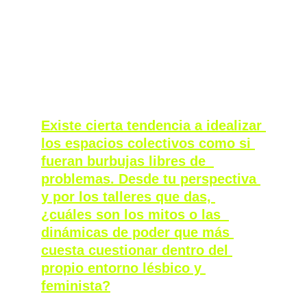
historias de desamor no estén reflejadas en 
los libros/canciones/pelis/series a que hagan 
lo propio: estoy deseando leerlas, 
escucharlas, impregnarme de lo que nos 
cuenten. 
Existe cierta tendencia a idealizar 
los espacios colectivos como si 
fueran burbujas libres de  
problemas. Desde tu perspectiva 
y por los talleres que das, 
¿cuáles son los mitos o las  
dinámicas de poder que más 
cuesta cuestionar dentro del 
propio entorno lésbico y 
feminista?
Sí, es una tendencia comprensible porque el 