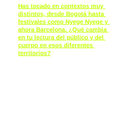
Has tocado en contextos muy 
distintos, desde Bogotá hasta 
festivales como Nyege Nyege y 
ahora Barcelona. ¿Qué cambia 
en tu lectura del público y del 
cuerpo en esos diferentes 
territorios?
Yo diría que todos los contextos son 
diferentes. Por ejemplo, cuando toqué en 
Ñegue Ñegue, la gente estaba bastante 
confundida. Era un set entre lo experimental, 
y la gente no terminaba de entender qué 
estaba pasando. Ese mismo año también 
tocaba Rosa Pistola, y en su caso ya había 
un concepto más claro y global del perreo, y 
de lo que está haciendo ahora con el 
zapateo. Ahí ya había una lectura más 
definida. Creo que en Bogotá la gente es 