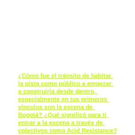
Hemos tenido la maravillosa oportunidad 
de charlar con él, para contarnos toda su 
historia musical y política, que se remonta 
hasta diez años atrás.
¿Cómo fue el tránsito de habitar 
la pista como público a empezar 
a construirla desde dentro, 
especialmente en tus primeros 
vínculos con la escena de 
Bogotá? ¿Qué significó para ti 
entrar a la escena a través de 
colectivos como Acid Resistance?