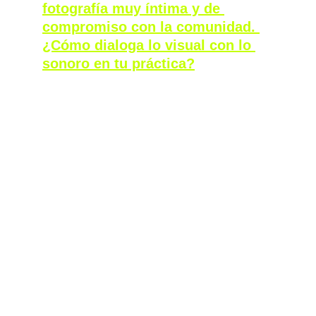
fotografía muy íntima y de 
compromiso con la comunidad. 
¿Cómo dialoga lo visual con lo 
sonoro en tu práctica?
Llevo varios años intentando organizar una 
especie de website o sistema donde me hago 
la misma pregunta: cómo puedo articular de 
una forma coherente mi trabajo artístico y mi 
trabajo conceptual, de manera que tenga 
sentido. Por eso también voy un poco lento 
en responder esa pregunta. En la práctica, 
por ejemplo en la fotografía, me encanta 
hacer videoclips, pensar imágenes para 
música, y desarrollar ideas visuales 
constantemente. También tengo vídeos 
personales que subo a YouTube y a los que 
vuelvo pocas veces, pero que forman parte 