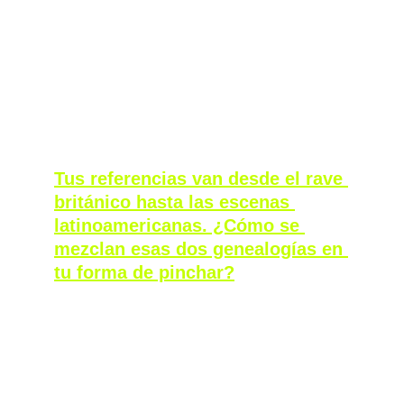
voces. Hacía mezclas muy precarias y 
totalmente autogestionadas, pero justamente 
esa crudeza también hacía parte de la 
energía del proyecto.
Tus referencias van desde el rave 
británico hasta las escenas 
latinoamericanas. ¿Cómo se 
mezclan esas dos genealogías en 
tu forma de pinchar?
Digamos que todo empezó con mi relación 
con el techno principalmente. Me refiero a la 
música techno y a toda esta escena de labels 
como Acid Resistance y otros que ahora no 