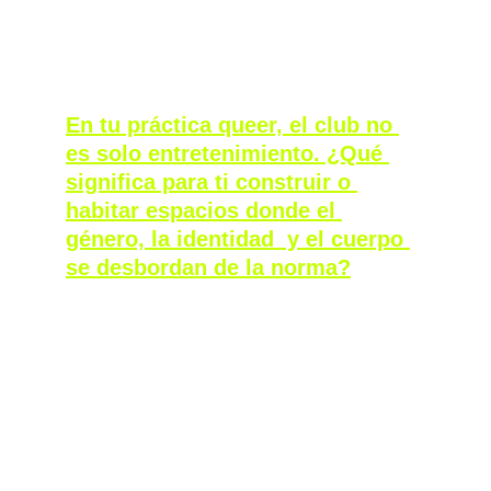
Fotografía por Jim c Nedd
En tu práctica queer, el club no 
es solo entretenimiento. ¿Qué 
significa para ti construir o 
habitar espacios donde el 
género, la identidad  y el cuerpo 
se desbordan de la norma?
Cuando empecé a pinchar techno, sobre todo 
en fiestas más heterosexuales, de gente con 
camiseta negra, de cuatro por cuatro y 
también con guaracha, me pasaba algo muy 
claro. A veces venían algunos “bros” y me 
decían: “me gustó mucho lo que pusiste, pero 
cuando metiste guaracha no me gustó nada”. 