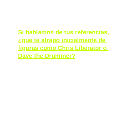
Fotografía por Jim c Nedd
Si hablamos de tus referencias, 
¿que te atrapó inicialmente de 
figuras como Chris Liberator o 
Dave the Drummer?
Muchísimo. En mi caso tengo algo que es 
que me aburro muy fácil, demasiado fácil. 
Entonces cuando empecé a ir a fiestas, sobre 
todo queer, me divertía un montón, pero 
sentía que eran demasiado soft para lo que 
yo necesitaba en ese momento. 
Después empecé a meterme en el mundo del 
“pum-pum” en Colombia, y en los toques más 
intensos de techno. Eso me gustaba más 