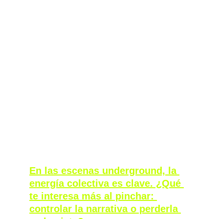
ese sonido. Escuchaba sets todo el tiempo, 
iba a la universidad en bicicleta 
escuchándolos con mi amigo Federico, que 
también estaba muy metido en esa escena. 
Íbamos a todos los toques posibles. Había 
además una conexión muy fuerte entre 
Bogotá y Londres, porque traían muchos DJs 
de la escena UK a tocar a Bogotá. Eso hacía 
todo muy emocionante, porque veías en vivo 
a referentes que luego se convertirían en 
figuras enormes del techno británico.
En las escenas underground, la 
energía colectiva es clave. ¿Qué 
te interesa más al pinchar: 
controlar la narrativa o perderla 