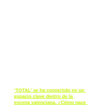
par de décadas out, y desde hace un par de 
años ese potencial se ha despertado 
nuevamente.  
Ahora parece que se ha convertido en un 
foco importante de la electrónica, retomando 
la fuerza y el volumen que realmente tenía.  
Yo ahora me veo como parte de los 
creadores que están empujando para 
aprovechar este potencial, darle una vuelta y 
poder contar nuevas narrativas a través de él, 
intentando escapar lo máximo posible de las 
formas más mainstream de hacer club.
‘TOTAL’ se ha convertido en un 
espacio clave dentro de la 
escena valenciana. ¿Cómo nace 