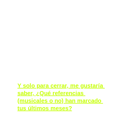
cantera de la electrónica y de las buenas 
prácticas. 
Como de repente, las chicas de Me Siento 
Extraña tienen su Awareness Team, algo que 
en una fiesta que no fuese cuir no existiría. 
Es algo que se puede implementar en un 
club. Hoy en día, no hay ningún proyecto 
nuevo de música donde no haya, de alguna 
manera, una persona queer detrás. 
Y solo para cerrar, me gustaría 
saber, ¿Qué referencias 
(musicales o no) han marcado 
tus últimos meses?
Tengo una canción, llevo meses con esta 
canción, tanto en mis pendrives como en la 
música que escucho en mi día a día, que no 