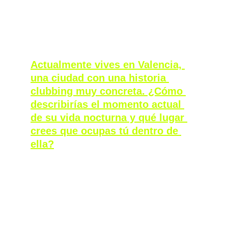
impresionar, sino hacer que el cuerpo se 
mueva.
Actualmente vives en Valencia, 
una ciudad con una historia 
clubbing muy concreta. ¿Cómo 
describirías el momento actual 
de su vida nocturna y qué lugar 
crees que ocupas tú dentro de 
ella?
Pues la verdad es que yo soy gallego y llevo 
tres años en Valencia. Lo que he visto dentro 
de toda la escena es que Valencia siempre 
ha tenido un potencial a nivel de electrónica 
muy fuerte, es un poco la cuna del clubbing 
en España, a mi parecer. Luego estuvo un 