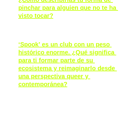
pinchar para alguien que no te ha 
visto tocar?
Podría decir energético, referencial y gay 
(risas). 
‘Spook’ es un club con un peso 
histórico enorme. ¿Qué significa 
para ti formar parte de su 
ecosistema y reimaginarlo desde 
una perspectiva queer y 
contemporánea?
Yo soy residente en Spook además de 
creativo para ellos y es un honor para mi 
porque Spook es una sala que creo que está 
a nivel europeo ahora. Es un proyecto que 
me apasiona. 