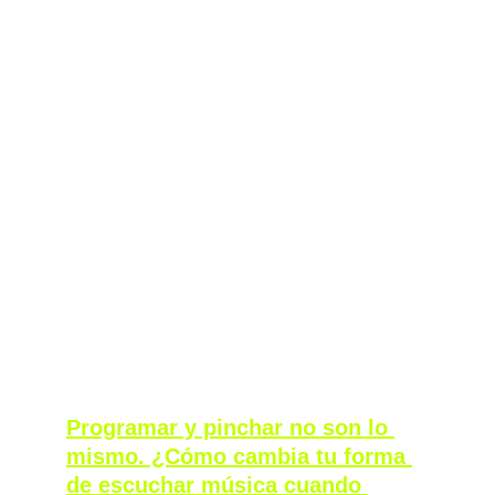
mucha gente. Por ejemplo, Spook es un sitio 
al que todo el mundo va.  
Creo que, además, en la música electrónica 
es más fácil que la gente se cruce: personas 
muy diferentes conviviendo en el mismo 
espacio. En este tipo de eventos, la gente 
está totalmente mezclada.  
No es que haya burbujas, pero sí que se 
notan pequeños espacios donde aún se 
mantiene algo de eso, aunque de forma 
ligera. Creo que, en general, se están dando 
pequeños pasos para que la escena no se 
quede fragmentada y siga creciendo de 
manera inclusiva. 
Programar y pinchar no son lo 
mismo. ¿Cómo cambia tu forma 
de escuchar música cuando 