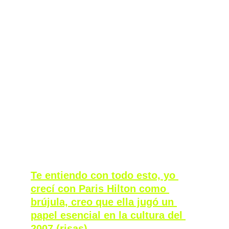
es lo mismo porque a veces me agobia 
escuchar la música que pincho, la canción es 
‘Santimiento’ de 13X.  
Luego tengo una película ‘Una Conejita en el 
Campus’ con Anna Faris, creo que mi 
proyecto de Ariezzz es de bimbo absoluta. 
Me encanta mucho trabajar con ese 
personaje de soy boba pero no soy boba y 
creo que Anna Faris en ese personaje es la 
epítome, es lo más. La podría tener en una 
estampita. También el costume design es una 
animalada. 
Te entiendo con todo esto, yo 
crecí con Paris Hilton como 
brújula, creo que ella jugó un 
papel esencial en la cultura del 
2007 (risas)