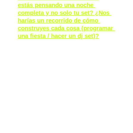
estás pensando una noche 
completa y no solo tu set? ¿Nos 
harías un recorrido de cómo 
construyes cada cosa (programar 
una fiesta / hacer un dj set)?
La verdad es que sí, son dos maneras de 
construir. Por ejemplo, cuando planifico el 
programa de una fiesta, que dura siete horas. 
Por ejemplo, en la ‘TOTAL’ ya un sonido 
definido; es lo que te decía, algo luminoso, 
con velocidad. 
A partir de ahí, pienso en mis residentes, que 
son increíbles, y elijo a los artistas invitados. 
Veo a qué hora puede cada uno funcionar 
mejor en la pista, observando cómo se 
comporta la gente en otras fiestas y eventos: 
cómo se relacionan con los ritmos, con la 