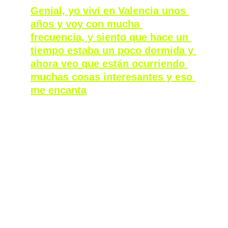
Genial, yo viví en Valencia unos 
años y voy con mucha 
frecuencia, y siento que hace un 
tiempo estaba un poco dormida y 
ahora veo que están ocurriendo 
muchas cosas interesantes y eso 
me encanta
Sí, yo creo que es lo que te decía: justo 
después de la pandemia, Valencia ha 
recibido un flujo de gente de muchos otros 
países. Esto puede ser mejor o peor, pero al 
final hizo que la escena se reanimara porque 
no había espacio para todo el mundo.  
Me acuerdo cuando vivía en Vigo o en 
Bélgica, ni siquiera pasaba por mi cabeza 
pensar en Valencia o en lo que estaba 
haciendo la gente allí y ahora sí. Creo que ha 