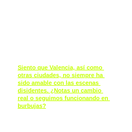
Siento que Valencia, así como 
otras ciudades, no siempre ha 
sido amable con las escenas 
disidentes. ¿Notas un cambio 
real o seguimos funcionando en 
burbujas?
La verdad es que creo que sigue funcionando 
más o menos igual que siempre. Hay 
espacios donde la gente se mezcla y acude 