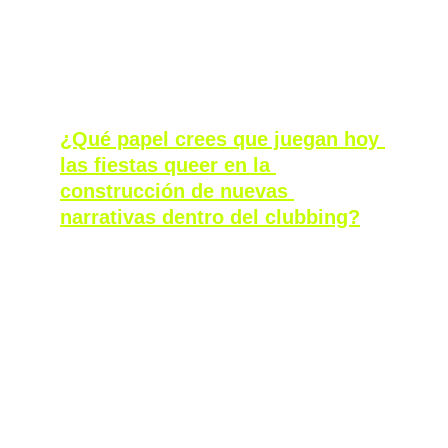
¿Qué papel crees que juegan hoy 
las fiestas queer en la 
construcción de nuevas 
narrativas dentro del clubbing?
Las fiestas queer y, en general, el ocio 
nocturno queer y la programación cultural 
disidente siempre están a la vanguardia; 
siempre representan lo nuevo.  
Al final, esas tendencias acaban permeando 
en otros espacios más mainstream. Creo que 
ahora, gracias a que hay más foco sobre 
estas fiestas, ya no están tan relegadas, al 
menos en Europa. Son el caldo de cultivo, la 